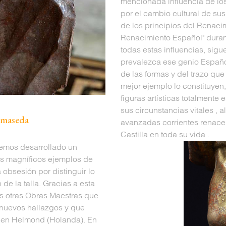
mencionada influencia de los
por el cambio cultural de sus 
de los principios del Renacim
Renacimiento Español" durante
todas estas influencias, sig
prevalezca ese genio Español
de las formas y del trazo qu
mejor ejemplo lo constituye
figuras artísticas totalmente
sus circunstancias vitales , 
lmaseda
avanzadas corrientes renacen
Castilla en toda su vida .
 hemos desarrollado un
ros magníficos ejemplos de
 obsesión por distinguir lo
 de la talla. Gracias a esta
 otras Obras Maestras que
nuevos hallazgos y que
 en Helmond (Holanda). En