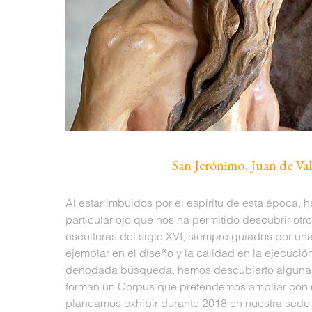
San Jerónimo, Juan de Va
Al estar imbuidos por el espíritu de esta época,
particular ojo que nos ha permitido descubrir ot
esculturas del siglo XVI, siempre guiados por una
ejemplar en el diseño y la calidad en la ejecución
denodada búsqueda, hemos descubierto algunas
forman un Corpus que pretendemos ampliar con 
planeamos exhibir durante 2018 en nuestra sede