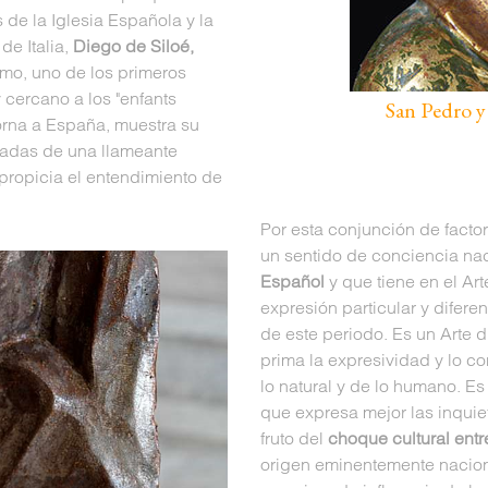
de la Iglesia Española y la
de Italia,
Diego de Siloé,
timo, uno de los primeros
 cercano a los "enfants
San Pedro y
torna a España, muestra su
omadas de una llameante
propicia el entendimiento de
Por esta conjunción de facto
un sentido de conciencia na
Español
y que tiene en el Ar
expresión particular y diferen
de este periodo. Es un Arte d
prima la expresividad y lo co
lo natural y de lo humano. E
que expresa mejor las inquie
fruto del
choque cultural entr
origen eminentemente naciona