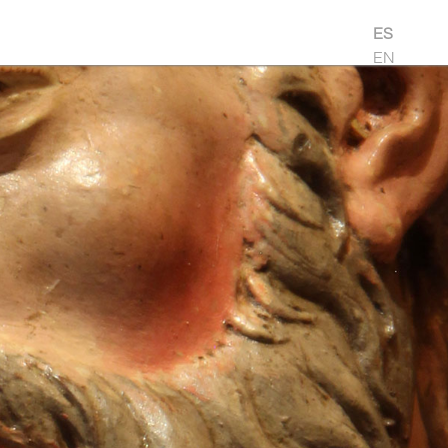
ES
EN