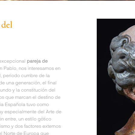
 del
 excepcional
pareja de
an Pablo, nos interesamos en
I, periodo cumbre de la
e una generación, el final
undo y la constitución del
tos que marcan el destino de
ncia Española tuvo como
muy especialmente del Arte de
n entre, un estilo gótico
ismo y dos factores externos
del Norte de Europa que