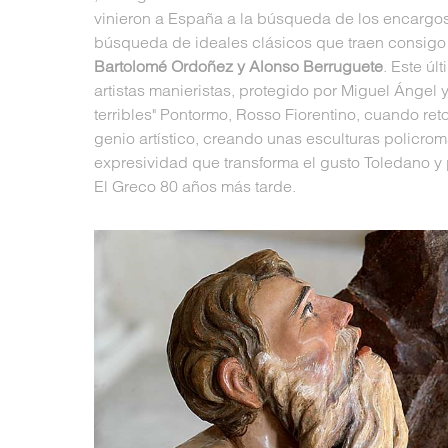
vinieron a España a la búsqueda de los encargos 
búsqueda de ideales clásicos que traen consigo 
Bartolomé Ordoñez y Alonso Berruguete
. Este úl
artistas manieristas, protegido por Miguel Ángel y
terribles" Pontormo, Rosso Fiorentino, cuando re
genio artístico, creando unas esculturas policr
expresividad que transforma el gusto Toledano y 
El Greco 80 años más tarde.