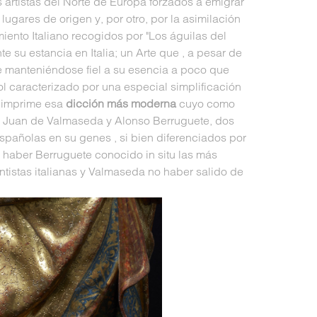
 artistas del Norte de Europa forzados a emigrar
lugares de origen y, por otro, por la asimilación
iento Italiano recogidos por "Los águilas del
 su estancia en Italia; un Arte que , a pesar de
ue manteniéndose fiel a su esencia a poco que
 caracterizado por una especial simplificación
e imprime esa
dicción más moderna
cuyo como
n, Juan de Valmaseda y Alonso Berruguete, dos
 españolas en su genes , si bien diferenciados por
al haber Berruguete conocido in situ las más
tistas italianas y Valmaseda no haber salido de