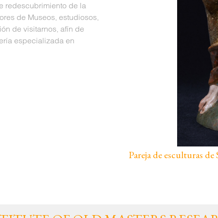
te redescubrimiento de la
ores de Museos, estudiosos,
ón de visitarnos, afín de
rería especializada en
Pareja de esculturas d